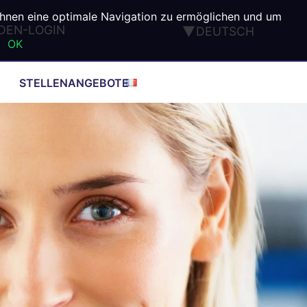
Ihnen eine optimale Navigation zu ermöglichen und um
DEN-LOGIN
DEUTSCH
OK
ENGLISH
FRANÇAIS
STELLENANGEBOTE
ESPAÑOL
ITALIANO
PORTUGUÊS
TÜRK
®
®