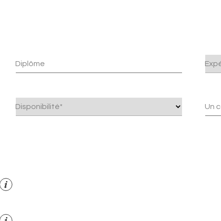
Diplôme
Expé
Disponibilité*
Un c