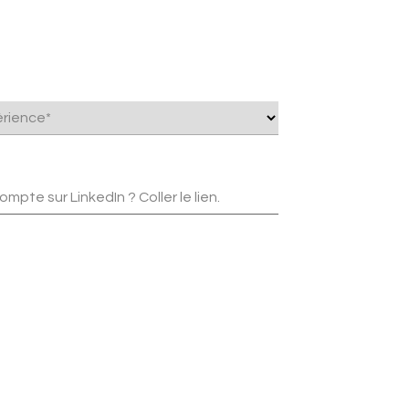
rience*
ompte sur LinkedIn ? Coller le lien.