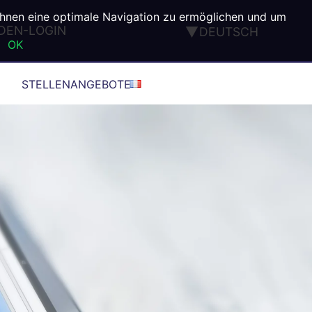
Ihnen eine optimale Navigation zu ermöglichen und um
DEN-LOGIN
DEUTSCH
OK
ENGLISH
FRANÇAIS
STELLENANGEBOTE
ESPAÑOL
ITALIANO
PORTUGUÊS
TÜRK
®
®